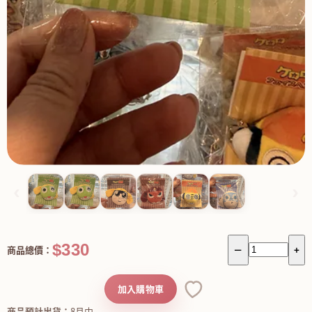
‹
›
$330
商品總價：
－
+
加入購物車
商品預計出貨：
8月中