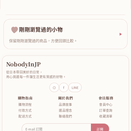
剛剛瀏覽過的小物
保留剛剛瀏覽過的商品，方便回頭比較。
NobodyInJP
從日本帶回美好的日常，
用心挑選每一件讓生活更有質感的好物。
◎
f
LINE
購物指南
關於我們
會員服務
購物流程
品牌故事
會員中心
付款方式
選品理念
訂單查詢
配送方式
聯絡我們
收藏清單
E-mail 訂閱
訂閱