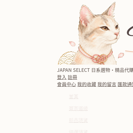
JAPAN SELECT
日系選物・精品代
登入
註冊
會員中心
我的收藏
我的留言
匯款通
首頁
東京連線
新品現貨
特價現貨