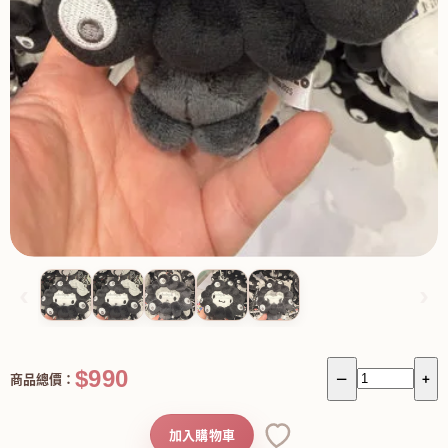
‹
›
$990
商品總價：
－
+
加入購物車