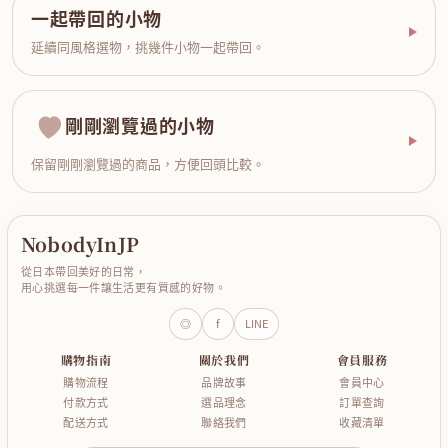
一起帶回的小物
延續同風格選物，挑幾件小物一起帶回。
剛剛瀏覽過的小物
保留剛剛瀏覽過的商品，方便回頭比較。
NobodyInJP
從日本帶回美好的日常，
用心挑選每一件讓生活更有質感的好物。
◎
f
LINE
購物指南
關於我們
會員服務
購物流程
品牌故事
會員中心
付款方式
選品理念
訂單查詢
配送方式
聯絡我們
收藏清單