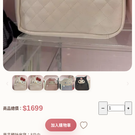
‹
›
$1699
商品總價：
－
+
加入購物車
商品預計出貨：
8月中