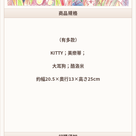
商品規格
（有多款）
KITTY；美樂蒂；
大耳狗；酷洛米
約幅20.5×奧行13×高さ25cm