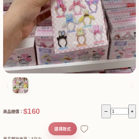
‹
›
$160
商品總價：
－
+
選擇款式
商品預計出貨：
8月中