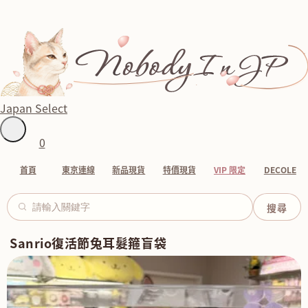
Japan Select
0
首頁
東京連線
新品現貨
特價現貨
VIP 限定
DECOLE
Sanrio復活節兔耳髮箍盲袋