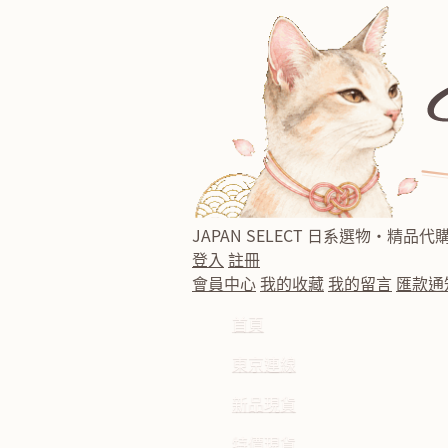
JAPAN SELECT
日系選物・精品代
登入
註冊
會員中心
我的收藏
我的留言
匯款通
首頁
東京連線
新品現貨
特價現貨