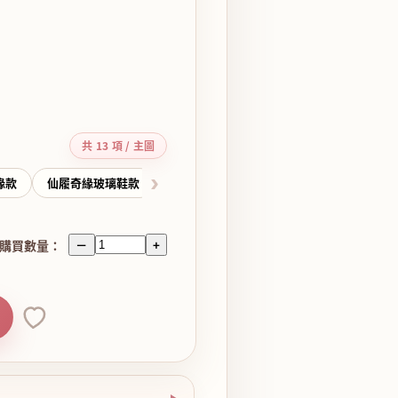
共 13 項 / 主圖
›
緣款
仙履奇緣玻璃鞋款
彼得潘地圖款
魔髮奇緣紫色圖騰款
購買數量：
－
+