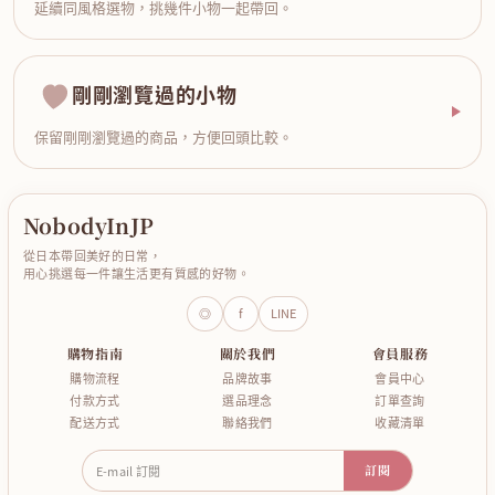
延續同風格選物，挑幾件小物一起帶回。
剛剛瀏覽過的小物
保留剛剛瀏覽過的商品，方便回頭比較。
NobodyInJP
從日本帶回美好的日常，
用心挑選每一件讓生活更有質感的好物。
◎
f
LINE
購物指南
關於我們
會員服務
購物流程
品牌故事
會員中心
付款方式
選品理念
訂單查詢
配送方式
聯絡我們
收藏清單
E-mail 訂閱
訂閱