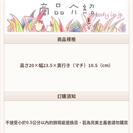
商品規格
高さ20×幅23.5×奥行き（マチ）10.5（cm）
訂購須知
不接受小於0.5公分以內的微瑕疵退換貨，若為完美主義者請勿購買