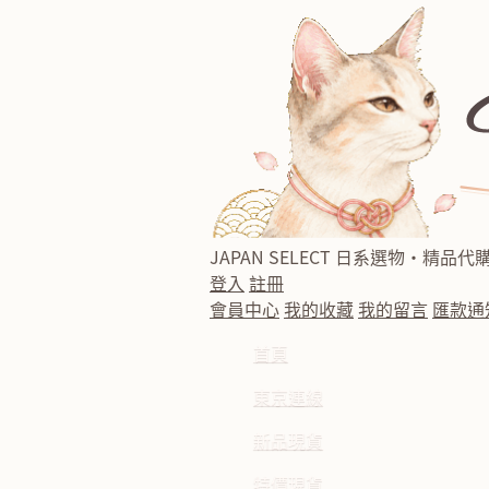
JAPAN SELECT
日系選物・精品代
登入
註冊
會員中心
我的收藏
我的留言
匯款通
首頁
東京連線
新品現貨
特價現貨