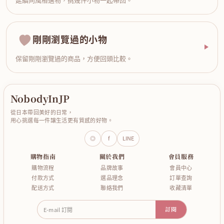
剛剛瀏覽過的小物
保留剛剛瀏覽過的商品，方便回頭比較。
NobodyInJP
從日本帶回美好的日常，
用心挑選每一件讓生活更有質感的好物。
◎
f
LINE
購物指南
關於我們
會員服務
購物流程
品牌故事
會員中心
付款方式
選品理念
訂單查詢
配送方式
聯絡我們
收藏清單
E-mail 訂閱
訂閱