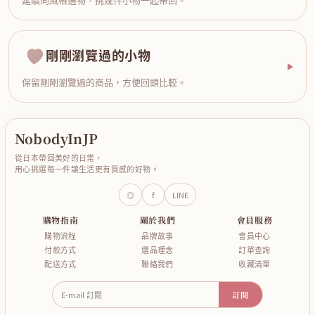
剛剛瀏覽過的小物
保留剛剛瀏覽過的商品，方便回頭比較。
NobodyInJP
從日本帶回美好的日常，
用心挑選每一件讓生活更有質感的好物。
◎
f
LINE
購物指南
關於我們
會員服務
購物流程
品牌故事
會員中心
付款方式
選品理念
訂單查詢
配送方式
聯絡我們
收藏清單
E-mail 訂閱
訂閱