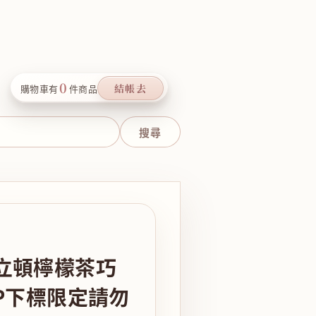
0
結帳去
購物車有
件商品
立頓檸檬茶巧
P下標限定請勿