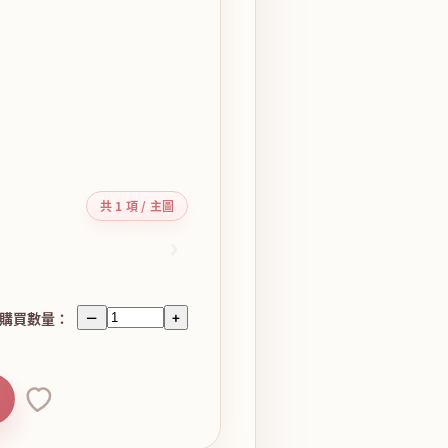
共 1 項 / 主圖
›
購買數量：
－
+