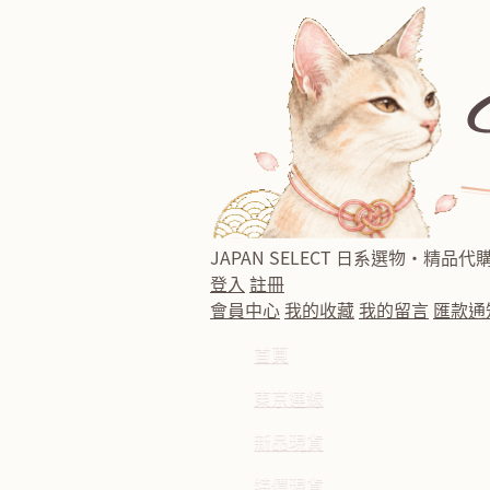
JAPAN SELECT
日系選物・精品代
登入
註冊
會員中心
我的收藏
我的留言
匯款通
首頁
東京連線
新品現貨
特價現貨