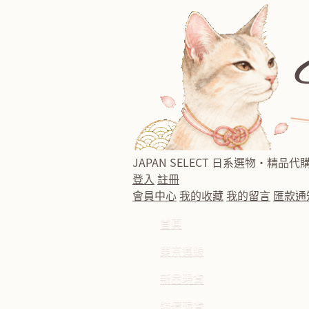
JAPAN SELECT
日系選物・精品代
登入
註冊
會員中心
我的收藏
我的留言
匯款通
首頁
東京連線
新品現貨
特價現貨