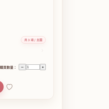
共 3 項 / 主圖
›
購買數量：
－
+