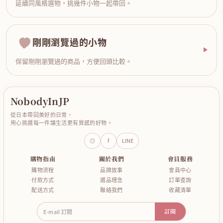
延續同風格選物，挑幾件小物一起帶回。
剛剛瀏覽過的小物
保留剛剛瀏覽過的商品，方便回頭比較。
NobodyInJP
從日本帶回美好的日常，
用心挑選每一件讓生活更有質感的好物。
◎
f
LINE
購物指南
關於我們
會員服務
購物流程
品牌故事
會員中心
付款方式
選品理念
訂單查詢
配送方式
聯絡我們
收藏清單
E-mail 訂閱
訂閱