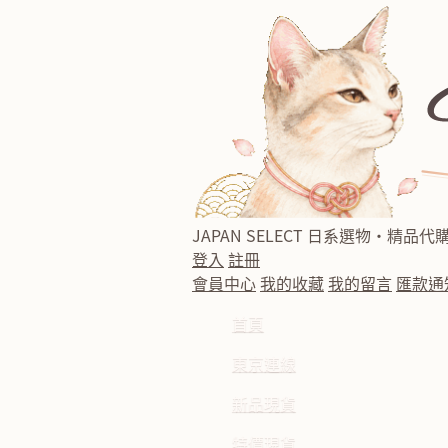
JAPAN SELECT
日系選物・精品代
登入
註冊
會員中心
我的收藏
我的留言
匯款通
首頁
東京連線
新品現貨
特價現貨