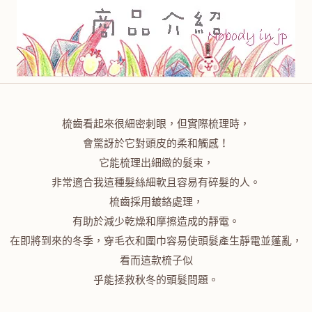
梳齒看起來很細密刺眼，但實際梳理時，
會驚訝於它對頭皮的柔和觸感！
它能梳理出細緻的髮束，
非常適合我這種髮絲細軟且容易有碎髮的人。
梳齒採用鍍鉻處理，
有助於減少乾燥和摩擦造成的靜電。
在即將到來的冬季，穿毛衣和圍巾容易使頭髮產生靜電並蓬亂，
看而這款梳子似
乎能拯救秋冬的頭髮問題。