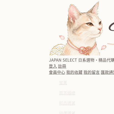
JAPAN SELECT
日系選物・精品代
登入
註冊
會員中心
我的收藏
我的留言
匯款通
首頁
東京連線
新品現貨
特價現貨