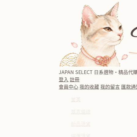
JAPAN SELECT
日系選物・精品代
登入
註冊
會員中心
我的收藏
我的留言
匯款通
首頁
東京連線
新品現貨
特價現貨