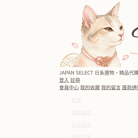
JAPAN SELECT
日系選物・精品代
登入
註冊
會員中心
我的收藏
我的留言
匯款通
首頁
東京連線
新品現貨
特價現貨