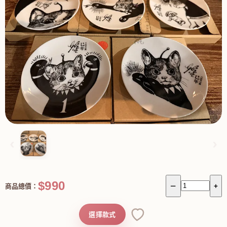
‹
›
$990
商品總價：
－
+
選擇款式