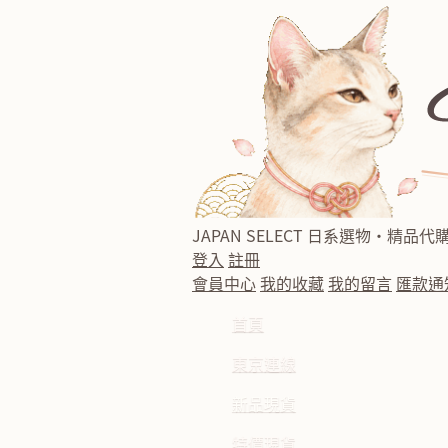
JAPAN SELECT
日系選物・精品代
登入
註冊
會員中心
我的收藏
我的留言
匯款通
首頁
東京連線
新品現貨
特價現貨