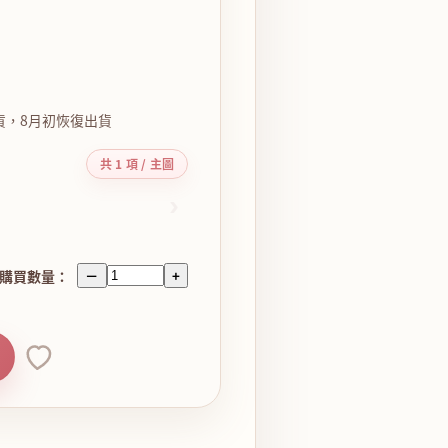
貨，8月初恢復出貨
共 1 項 / 主圖
›
購買數量：
－
+