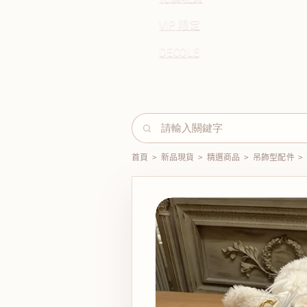
VIP 限定
DECOLE
首頁
>
新品現貨
>
精選商品
>
吊飾型配件
>