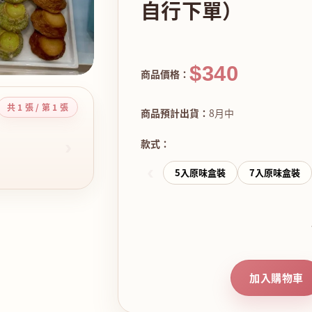
自行下單）
$340
商品價格：
共 1 張 / 第 1 張
商品預計出貨：
8月中
›
款式：
‹
5入原味盒裝
7入原味盒裝
加入購物車