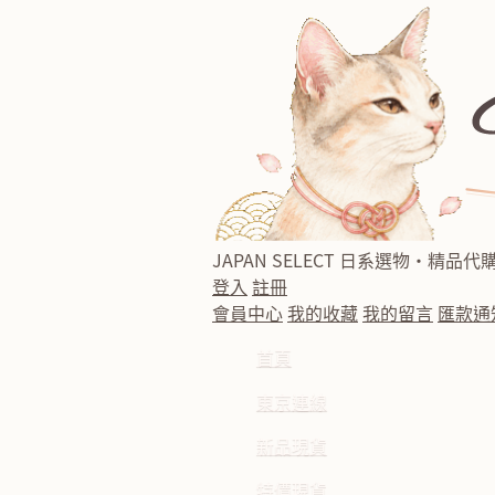
JAPAN SELECT
日系選物・精品代
登入
註冊
會員中心
我的收藏
我的留言
匯款通
首頁
東京連線
新品現貨
特價現貨