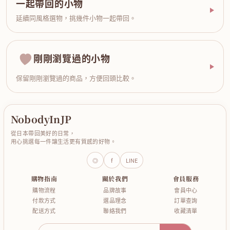
一起帶回的小物
延續同風格選物，挑幾件小物一起帶回。
剛剛瀏覽過的小物
保留剛剛瀏覽過的商品，方便回頭比較。
NobodyInJP
從日本帶回美好的日常，
用心挑選每一件讓生活更有質感的好物。
◎
f
LINE
購物指南
關於我們
會員服務
購物流程
品牌故事
會員中心
付款方式
選品理念
訂單查詢
配送方式
聯絡我們
收藏清單