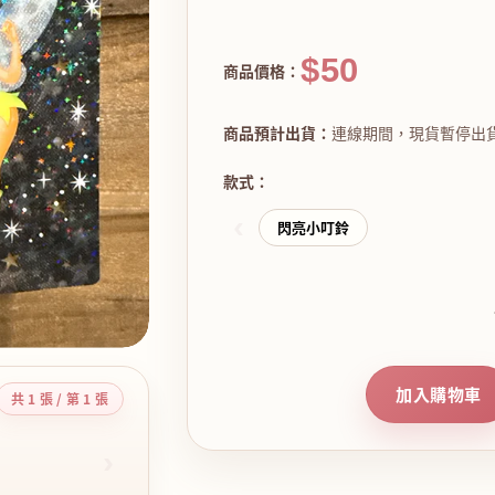
$50
商品價格：
商品預計出貨：
連線期間，現貨暫停出
款式：
‹
閃亮小叮鈴
加入購物車
共 1 張 / 第 1 張
›