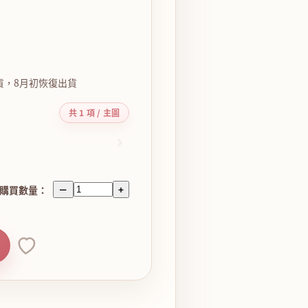
貨，8月初恢復出貨
共 1 項 / 主圖
›
購買數量：
－
+