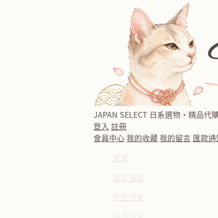
JAPAN SELECT
日系選物・精品代
登入
註冊
會員中心
我的收藏
我的留言
匯款通
首頁
東京連線
新品現貨
特價現貨