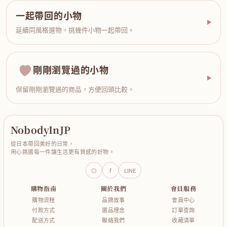
一起帶回的小物
延續同風格選物，挑幾件小物一起帶回。
剛剛瀏覽過的小物
保留剛剛瀏覽過的商品，方便回頭比較。
NobodyInJP
從日本帶回美好的日常，
用心挑選每一件讓生活更有質感的好物。
◎
f
LINE
購物指南
關於我們
會員服務
購物流程
品牌故事
會員中心
付款方式
選品理念
訂單查詢
配送方式
聯絡我們
收藏清單