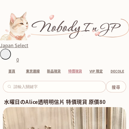
Japan Select
0
首頁
東京連線
新品現貨
特價現貨
VIP 限定
DECOLE
水曜日のAlice透明明信片 特價現貨 原價80