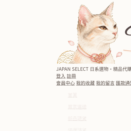
JAPAN SELECT
日系選物・精品代
登入
註冊
會員中心
我的收藏
我的留言
匯款通
首頁
東京連線
新品現貨
特價現貨