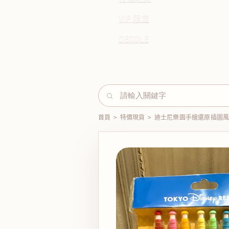
VIP 限定
DECOLE
首頁
>
特價現貨
>
迪士尼樂園手繪還原插圖風8