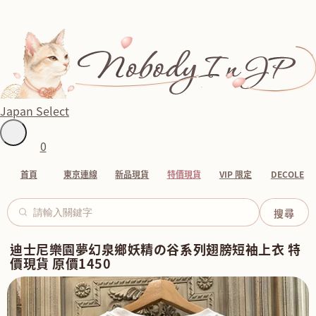
Japan Select
0
首頁
東京連線
新品現貨
特價現貨
VIP 限定
DECOLE
迪士尼樂園夢幻泉鄉妖精の谷系列翅膀短袖上衣 特
價現貨 原價1450