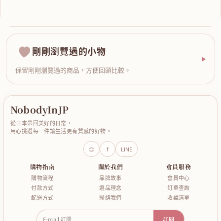
剛剛瀏覽過的小物
保留剛剛瀏覽過的商品，方便回頭比較。
NobodyInJP
從日本帶回美好的日常，
用心挑選每一件讓生活更有質感的好物。
◎
f
LINE
購物指南
關於我們
會員服務
購物流程
品牌故事
會員中心
付款方式
選品理念
訂單查詢
配送方式
聯絡我們
收藏清單
E-mail 訂閱
訂閱