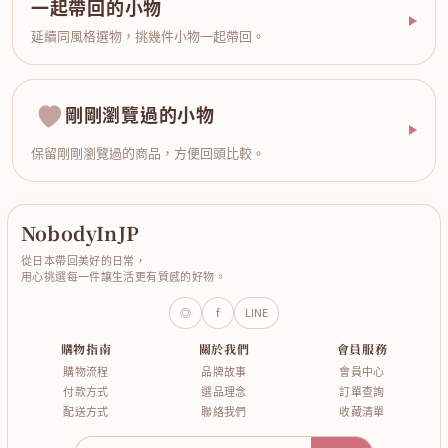
一起帶回的小物
延續同風格選物，挑幾件小物一起帶回。
剛剛瀏覽過的小物
保留剛剛瀏覽過的商品，方便回頭比較。
NobodyInJP
從日本帶回美好的日常，
用心挑選每一件讓生活更有質感的好物。
◎
f
LINE
購物指南
關於我們
會員服務
購物流程
品牌故事
會員中心
付款方式
選品理念
訂單查詢
配送方式
聯絡我們
收藏清單