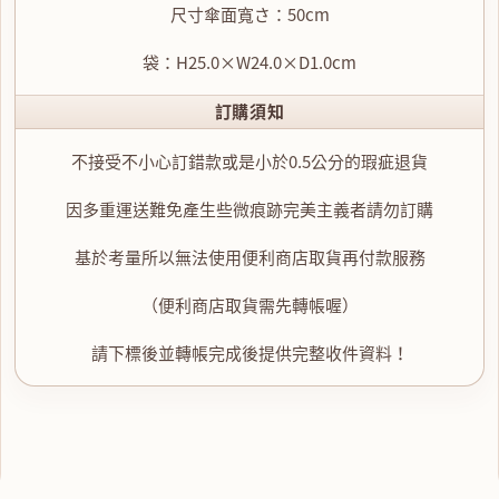
尺寸傘面寬さ：50cm
袋：H25.0×W24.0×D1.0cm
訂購須知
不接受不小心訂錯款或是小於0.5公分的瑕疵退貨
因多重運送難免產生些微痕跡完美主義者請勿訂購
基於考量所以無法使用便利商店取貨再付款服務
（便利商店取貨需先轉帳喔）
請下標後並轉帳完成後提供完整收件資料！