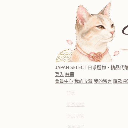
JAPAN SELECT
日系選物・精品代
登入
註冊
會員中心
我的收藏
我的留言
匯款通
首頁
東京連線
新品現貨
特價現貨