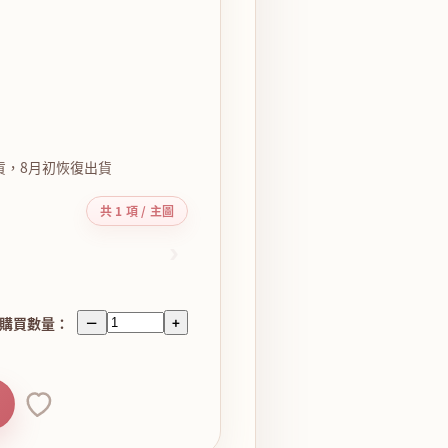
貨，8月初恢復出貨
共 1 項 / 主圖
›
購買數量：
－
+