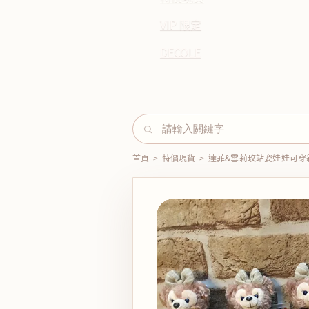
VIP 限定
DECOLE
首頁
>
特價現貨
>
達菲&雪莉玫站姿娃娃可穿新