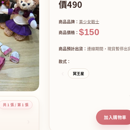
價490
商品品牌：
美少女戰士
$150
商品價格：
商品預計出貨：
連線期間，現貨暫停出
款式：
‹
冥王星
共 1 張 / 第 1 張
加入購物車
›