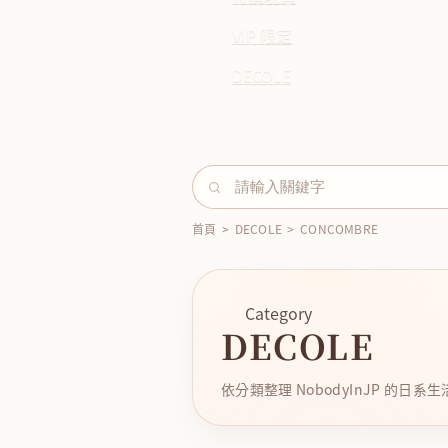
VIP 限定
DECOLE
首頁
>
DECOLE
>
CONCOMBRE
Category
DECOLE
依分類整理 NobodyInJP 的