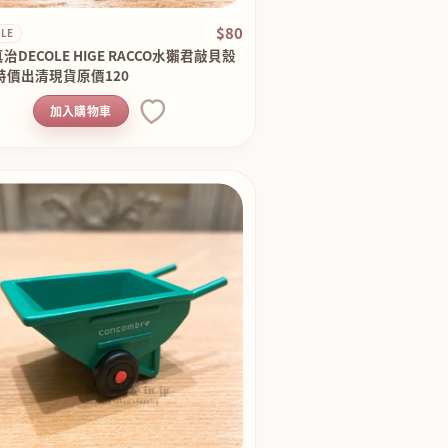
$80
LE
治DECOLE HIGE RACCO水獺君敲貝殼
特價出清現貨原價120
加入購物車