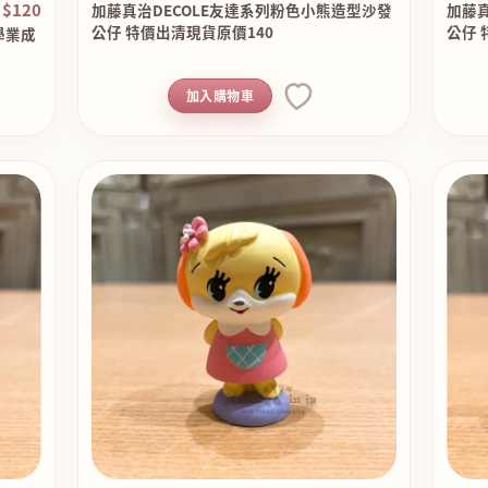
$120
加藤真治DECOLE友達系列粉色小熊造型沙發
加藤真
公仔 特價出清現貨原價140
公仔 
學業成
加入購物車