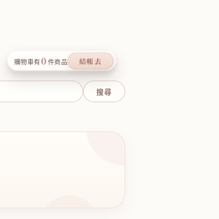
0
結帳去
購物車有
件商品