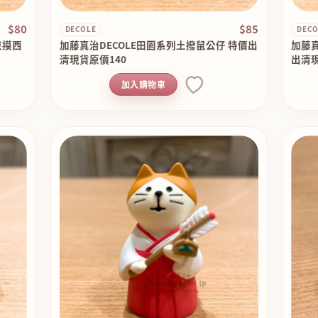
$80
$85
DECOLE
DECO
君東摸西
加藤真治DECOLE田園系列土撥鼠公仔 特價出
加藤真
清現貨原價140
出清現
加入購物車