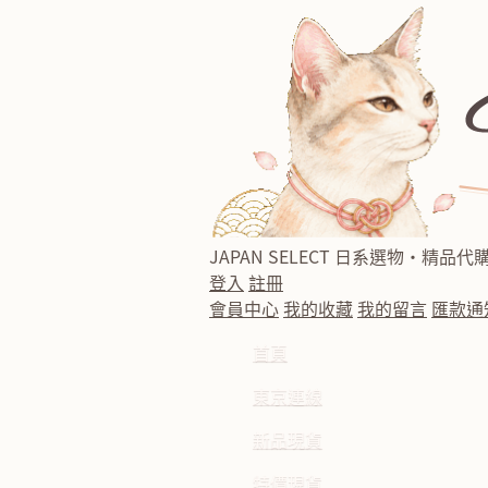
JAPAN SELECT
日系選物・精品代
登入
註冊
會員中心
我的收藏
我的留言
匯款通
首頁
東京連線
新品現貨
特價現貨