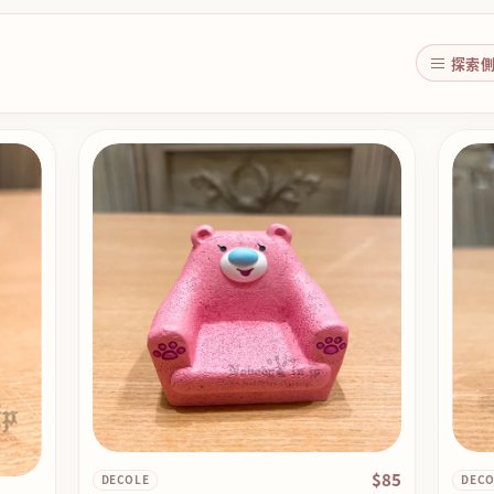
探索
$85
DECOLE
DECO