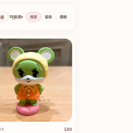
側欄
篩選
推薦
最新
價格
$80
LE