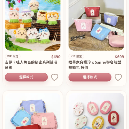
$490
$699
VIP 限定
VIP 限定
吉伊卡哇人魚島的秘密系列絨毛
插畫家倉橋玲 x Sanrio聯名船型
吊飾
拉錬包 特價
選擇款式
選擇款式