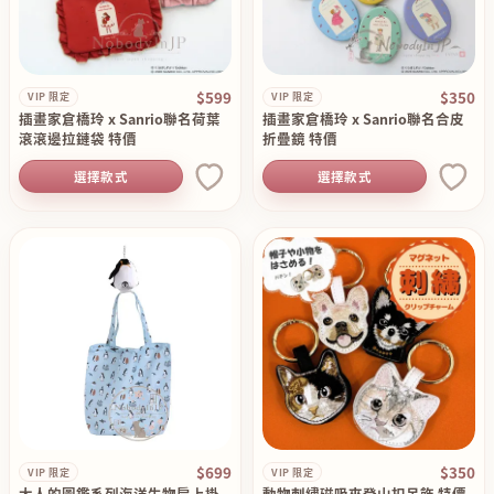
$599
$350
VIP 限定
VIP 限定
插畫家倉橋玲 x Sanrio聯名荷葉
插畫家倉橋玲 x Sanrio聯名合皮
滾滾邊拉鏈袋 特價
折疊鏡 特價
選擇款式
選擇款式
$699
$350
VIP 限定
VIP 限定
大人的圖鑑系列海洋生物肩上掛
動物刺繡磁吸夾登山扣吊飾 特價