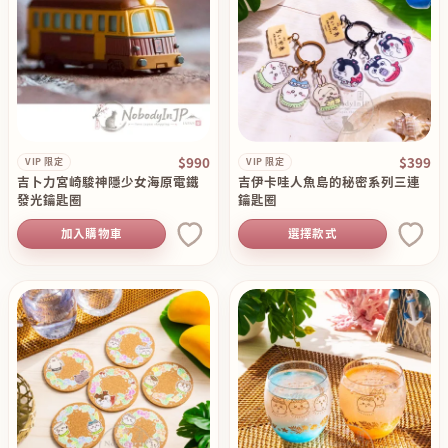
$990
$399
VIP 限定
VIP 限定
吉卜力宮崎駿神隱少女海原電鐵
吉伊卡哇人魚島的秘密系列三連
發光鑰匙圈
鑰匙圈
加入購物車
選擇款式