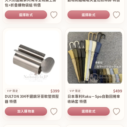
包+折疊購物袋組 特價
選擇款式
選擇款式
$399
$499
VIP 限定
VIP 限定
DULTON 304不鏽鋼牙膏軟管擠壓
日本專利Raku－Spo自動回捲傘
器 特價
收納套 特價
加入購物車
選擇款式