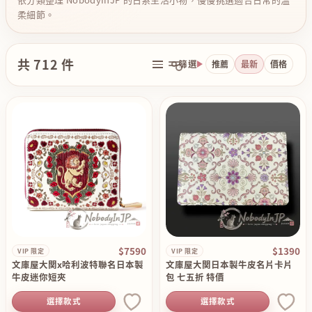
柔細節。
共 712 件
篩選
推薦
最新
價格
$7590
$1390
VIP 限定
VIP 限定
文庫屋大関x哈利波特聯名日本製
文庫屋大関日本製牛皮名片卡片
牛皮迷你短夾
包 七五折 特價
選擇款式
選擇款式