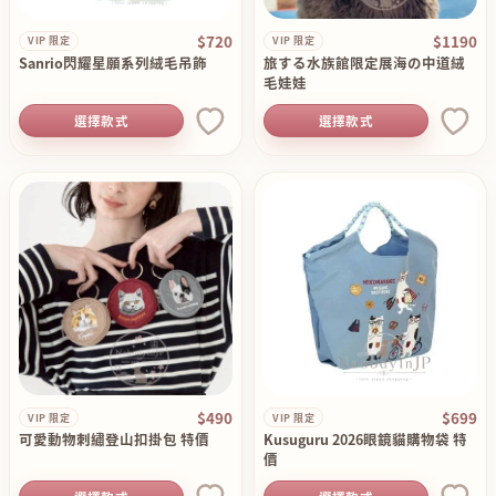
$720
$1190
VIP 限定
VIP 限定
Sanrio閃耀星願系列絨毛吊飾
旅する水族館限定展海の中道絨
毛娃娃
選擇款式
選擇款式
$490
$699
VIP 限定
VIP 限定
可愛動物刺繡登山扣掛包 特價
Kusuguru 2026眼鏡貓購物袋 特
價