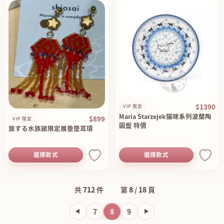
$1390
VIP 限定
Maria Starzejek猫咪系列波蘭陶
$899
VIP 限定
圓盤 特價
旅する水族館限定展垂墜耳環
選擇款式
選擇款式
共
712
件
第
8
/
18
頁
7
8
9