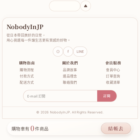
輸入頁碼
NobodyInJP
從日本帶回美好的日常，
用心挑選每一件讓生活更有質感的好物。
◎
f
LINE
購物指南
關於我們
會員服務
購物流程
品牌故事
會員中心
付款方式
選品理念
訂單查詢
配送方式
聯絡我們
收藏清單
E-mail 訂閱
訂閱
© 2026 NobodyInJP. All Rights Reserved.
0
結帳去
購物車有
件商品