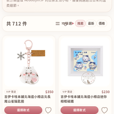
柔細節。
共 712 件
篩選
推薦
最新
價格
$350
$230
VIP 限定
VIP 限定
吉伊卡哇本鋪北海道小樽店北長
吉伊卡哇本鋪北海道小樽店迷你
尾山雀鑰匙圈
相框磁鐵
選擇款式
選擇款式