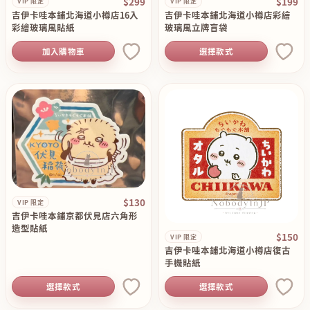
$299
$199
VIP 限定
VIP 限定
吉伊卡哇本鋪北海道小樽店16入
吉伊卡哇本鋪北海道小樽店彩繪
彩繪玻璃風貼紙
玻璃風立牌盲袋
加入購物車
選擇款式
$130
VIP 限定
吉伊卡哇本鋪京都伏見店六角形
造型貼紙
$150
VIP 限定
吉伊卡哇本鋪北海道小樽店復古
手機貼紙
選擇款式
選擇款式