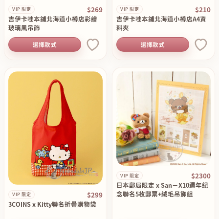
$269
$210
VIP 限定
VIP 限定
吉伊卡哇本鋪北海道小樽店彩繪
吉伊卡哇本鋪北海道小樽店A4資
玻璃風吊飾
料夾
選擇款式
選擇款式
$2300
VIP 限定
日本郵局限定 x San－X10週年紀
念聯名5枚郵票+絨毛吊飾組
$299
VIP 限定
3COINS x Kitty聯名折疊購物袋