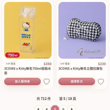
$350
$230
VIP 限定
VIP 限定
3COINS x Kitty聯名750ml樹脂水
3COINS x Kitty聯名立體拉錬包
壺
加入購物車
選擇款式
共
712
件
第
5
/
18
頁
4
5
6