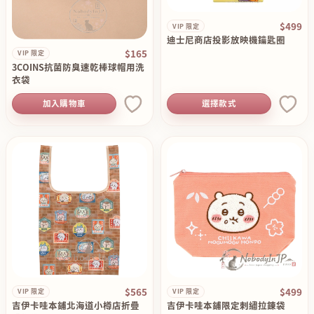
$499
VIP 限定
迪士尼商店投影放映機鑰匙圈
$165
VIP 限定
3COINS抗菌防臭速乾棒球帽用洗
衣袋
加入購物車
選擇款式
$565
$499
VIP 限定
VIP 限定
吉伊卡哇本鋪北海道小樽店折疊
吉伊卡哇本鋪限定刺繡拉錬袋