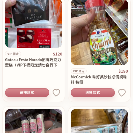
$120
VIP 限定
Gateau Festa Harada招牌巧克力
蛋糕（VIP下標限定請勿自行下單
）
$190
VIP 限定
McCormick 味好美沙拉必備調味
料 特價
選擇款式
選擇款式