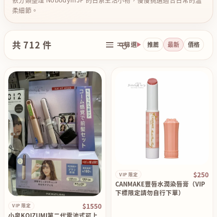
柔細節。
共 712 件
篩選
推薦
最新
價格
$250
VIP 限定
CANMAKE豐唇水潤染唇膏（VIP
下標限定請勿自行下單）
$1550
VIP 限定
小泉KOIZUMI第二代電池式可上