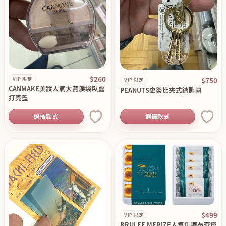
$260
$750
VIP 限定
VIP 限定
CANMAKE美妝人氣大賞淚袋臥蠶
PEANUTS史努比夾式鑰匙圈
打亮盤
選擇款式
選擇款式
$499
VIP 限定
BRULEE MERIZE人氣焦糖布蕾塔