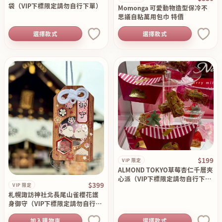
袋（VIP下標限定請勿自行下單）
Momonga 可愛動物造型保冷不
思議自粘萬用包巾 特價
選擇款式
選擇款式
$199
VIP 限定
ALMOND TOKYO草莓杏仁千層夾
心派（VIP下標限定請勿自行下單
$399
VIP 限定
）
札幌諏訪神社北長尾山雀櫻花護
身御守（VIP下標限定請勿自行下
單）
加入購物車
選擇款式