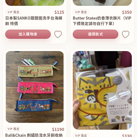
$125
$350
VIP 限定
VIP 限定
日本製SANKO甜甜圈洗手台海綿
Butter States奶香薄衣酥片（VIP
刷 特價
下標限定請勿自行下單）
加入購物車
選擇款式
$1190
VIP 限定
Ball&Chain 刺繡防潑水牙刷收納
$330
VIP 限定