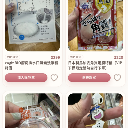
$299
$220
VIP 限定
VIP 限定
cogit BlO廚房排水口酵素洗淨粉
日本製馬油去角質足膜特價（VIP
特價
下標限定請勿自行下單）
加入購物車
選擇款式