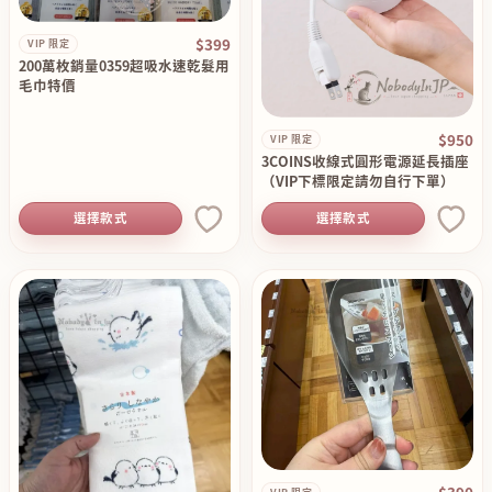
$399
VIP 限定
200萬枚銷量0359超吸水速乾髮用
毛巾特價
$950
VIP 限定
3COINS收線式圓形電源延長插座
（VIP下標限定請勿自行下單）
選擇款式
選擇款式