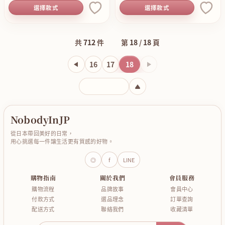
選擇款式
選擇款式
共
712
件
第
18
/
18
頁
16
17
18
下一頁
輸入頁碼
NobodyInJP
從日本帶回美好的日常，
用心挑選每一件讓生活更有質感的好物。
◎
f
LINE
購物指南
關於我們
會員服務
購物流程
品牌故事
會員中心
付款方式
選品理念
訂單查詢
配送方式
聯絡我們
收藏清單