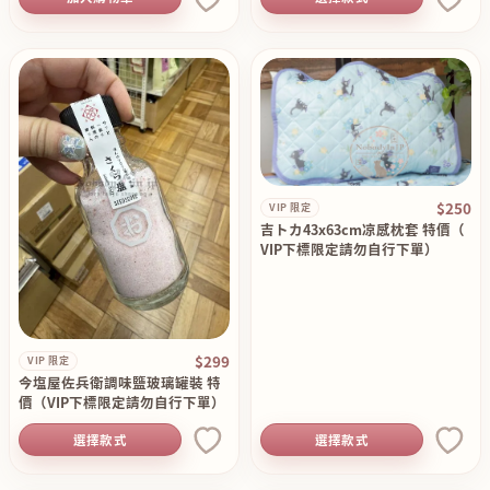
$250
VIP 限定
吉トカ43x63cm凉感枕套 特價（
VIP下標限定請勿自行下單）
$299
VIP 限定
今塩屋佐兵衛調味鹽玻璃罐裝 特
價（VIP下標限定請勿自行下單）
選擇款式
選擇款式