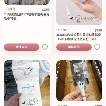
$399
VIP 限定
200萬枚銷量0359超吸水速乾髮用
毛巾特價
$950
VIP 限定
3COINS收線式圓形電源延長插座
（VIP下標限定請勿自行下單）
選擇款式
選擇款式