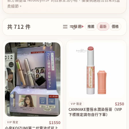
柔細節。
共 712 件
篩選
推薦
最新
價格
$250
VIP 限定
CANMAKE豐唇水潤染唇膏（VIP
下標限定請勿自行下單）
$1550
VIP 限定
小泉KOIZUMI第二代電池式可上