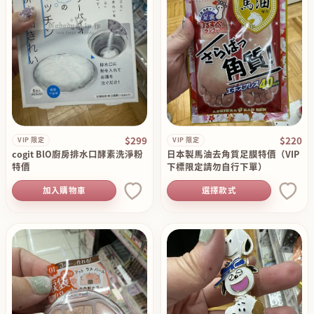
$299
$220
VIP 限定
VIP 限定
cogit BlO廚房排水口酵素洗淨粉
日本製馬油去角質足膜特價（VIP
特價
下標限定請勿自行下單）
加入購物車
選擇款式