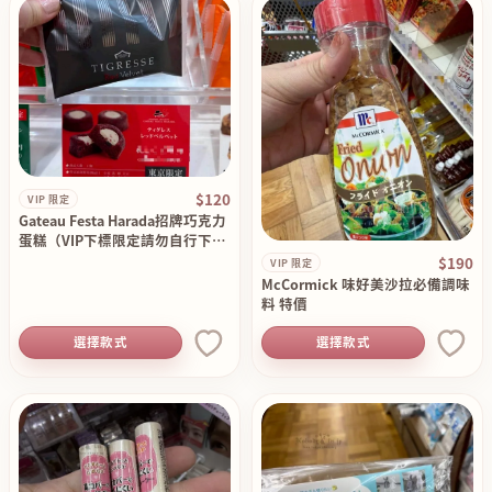
$120
VIP 限定
Gateau Festa Harada招牌巧克力
蛋糕（VIP下標限定請勿自行下單
）
$190
VIP 限定
McCormick 味好美沙拉必備調味
料 特價
選擇款式
選擇款式