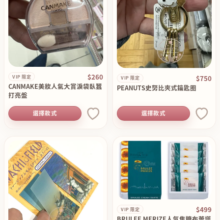
$260
$750
VIP 限定
VIP 限定
CANMAKE美妝人氣大賞淚袋臥蠶
PEANUTS史努比夾式鑰匙圈
打亮盤
選擇款式
選擇款式
$499
VIP 限定
BRULEE MERIZE人氣焦糖布蕾塔