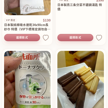
$390
VIP 限定
日本製燕三条分菜不鏽鋼湯匙 特
價
$130
VIP 限定
日本製純棉吸水速乾34x90cm長
紗巾 特價（VIP下標限定請勿自行
下單）
選擇款式
選擇款式