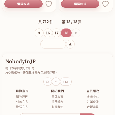
選擇款式
選擇款式
共
712
件
第
18
/
18
頁
16
17
18
下一頁
輸入頁碼
NobodyInJP
從日本帶回美好的日常，
用心挑選每一件讓生活更有質感的好物。
◎
f
LINE
購物指南
關於我們
會員服務
購物流程
品牌故事
會員中心
付款方式
選品理念
訂單查詢
配送方式
聯絡我們
收藏清單