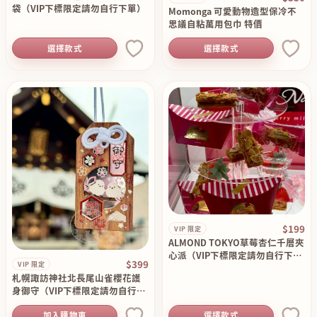
袋（VIP下標限定請勿自行下單）
Momonga 可愛動物造型保冷不
思議自粘萬用包巾 特價
選擇款式
選擇款式
$199
VIP 限定
ALMOND TOKYO草莓杏仁千層夾
心派（VIP下標限定請勿自行下單
$399
VIP 限定
）
札幌諏訪神社北長尾山雀櫻花護
身御守（VIP下標限定請勿自行下
單）
加入購物車
選擇款式