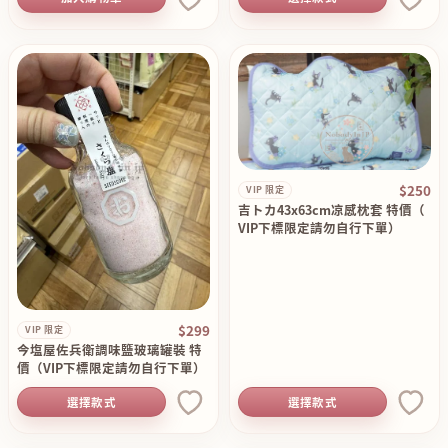
$250
VIP 限定
吉トカ43x63cm凉感枕套 特價（
VIP下標限定請勿自行下單）
$299
VIP 限定
今塩屋佐兵衛調味鹽玻璃罐裝 特
價（VIP下標限定請勿自行下單）
選擇款式
選擇款式