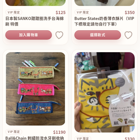
$125
$350
VIP 限定
VIP 限定
日本製SANKO甜甜圈洗手台海綿
Butter States奶香薄衣酥片（VIP
刷 特價
下標限定請勿自行下單）
加入購物車
選擇款式
$1190
VIP 限定
Ball&Chain 刺繡防潑水牙刷收納
$330
VIP 限定