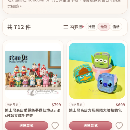
柔細節。
共 712 件
篩選
推薦
最新
價格
$799
$699
VIP 限定
VIP 限定
迪士尼商店愛麗絲夢遊仙境stanD
迪士尼商店方形網眼大臉拉錬包
s可站立絨毛娃娃
選擇款式
選擇款式