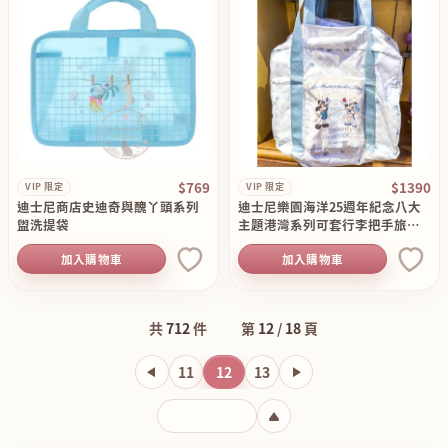
$769
$1390
VIP 限定
VIP 限定
迪士尼商店史迪奇與醜丫頭系列
迪士尼樂園海洋25週年紀念八大
盥洗提袋
主題港灣系列可套行李把手旅行
折疊包
加入購物車
加入購物車
共
712
件
第
12
/
18
頁
11
12
13
輸入頁碼