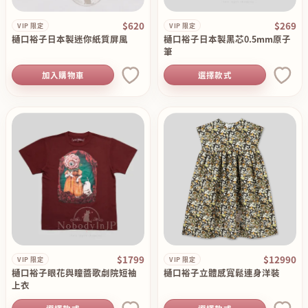
$620
$269
VIP 限定
VIP 限定
樋口裕子日本製迷你紙質屏風
樋口裕子日本製黑芯0.5mm原子
筆
加入購物車
選擇款式
$1799
$12990
VIP 限定
VIP 限定
樋口裕子眼花與瞳醬歌劇院短袖
樋口裕子立體感寬鬆連身洋裝
上衣