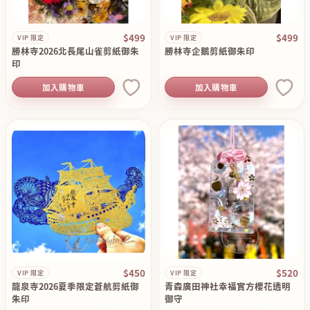
$499
$499
VIP 限定
VIP 限定
勝林寺2026北長尾山雀剪紙御朱
勝林寺企鵝剪紙御朱印
印
加入購物車
加入購物車
$450
$520
VIP 限定
VIP 限定
龍泉寺2026夏季限定蒼航剪紙御
青森廣田神社幸福實方櫻花透明
朱印
御守