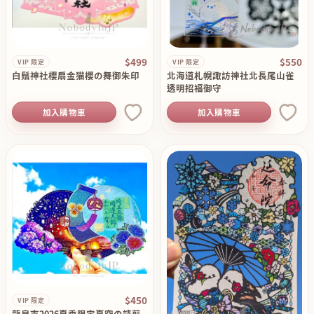
$499
$550
VIP 限定
VIP 限定
白鬚神社櫻扇金猫櫻の舞御朱印
北海道札幌諏訪神社北長尾山雀
透明招福御守
加入購物車
加入購物車
$450
VIP 限定
龍泉寺2026夏季限定夏空の詩剪