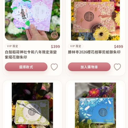
$399
$499
VIP 限定
VIP 限定
白鬚稻荷神社令和八年限定漸變
勝林寺2026櫻花桜華剪紙御朱印
紫陽花御朱印
選擇款式
加入購物車