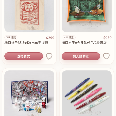
$299
$950
VIP 限定
VIP 限定
樋口裕子35.5x42cm布手提袋
樋口裕子x今井昌代PVC拉錬袋
選擇款式
加入購物車