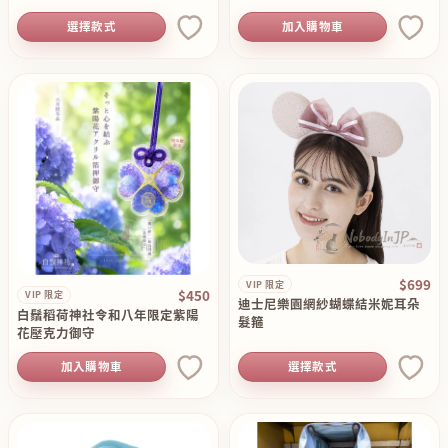
選擇款式
加入購物車
$699
VIP 限定
$450
VIP 限定
迪士尼樂園網紗蝴蝶結米妮耳朵
白鬚稻荷神社令和八年限定紫陽
髮箍
花壓克力御守
加入購物車
選擇款式