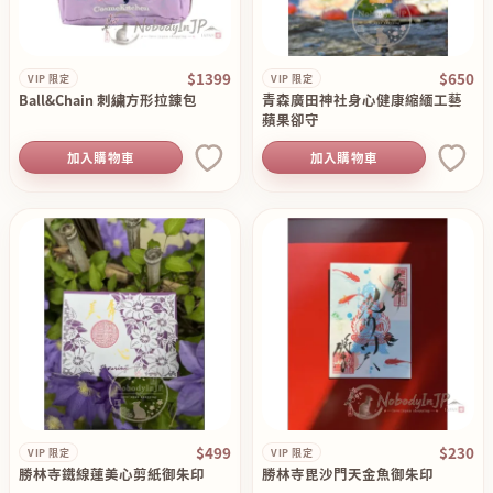
$1399
$650
VIP 限定
VIP 限定
Ball&Chain 刺繍方形拉錬包
青森廣田神社身心健康縮緬工藝
蘋果卻守
加入購物車
加入購物車
$499
$230
VIP 限定
VIP 限定
勝林寺鐵線蓮美心剪紙御朱印
勝林寺毘沙門天金魚御朱印