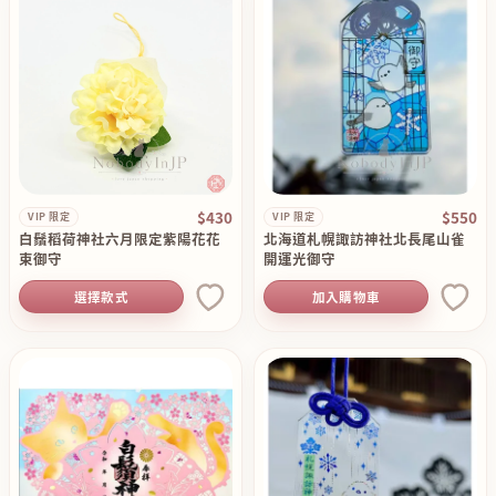
$430
$550
VIP 限定
VIP 限定
白鬚稻荷神社六月限定紫陽花花
北海道札幌諏訪神社北長尾山雀
束御守
開運光御守
選擇款式
加入購物車