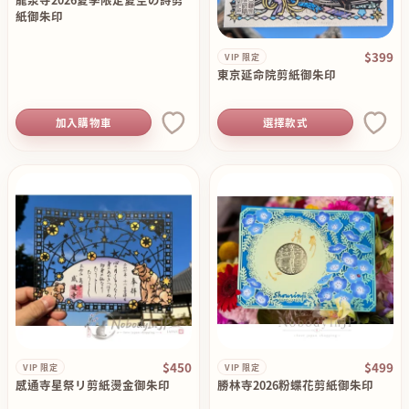
紙御朱印
$399
VIP 限定
東京延命院剪紙御朱印
加入購物車
選擇款式
$450
$499
VIP 限定
VIP 限定
感通寺星祭リ剪紙燙金御朱印
勝林寺2026粉蝶花剪紙御朱印