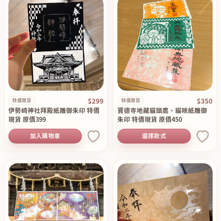
$299
$350
特價現貨
特價現貨
伊勢崎神社拜殿紙雕御朱印 特價
寶德寺地藏貓頭鷹、貓咪紙雕御
現貨 原價399
朱印 特價現貨 原價450
加入購物車
選擇款式