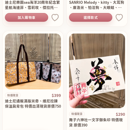
迪士尼樂園sea海洋20周年紀念繁
SANRIO Melody、kitty、大耳狗
星航海達菲、雪莉玫、傑拉托尼
、庫洛米、怕洽狗、大眼蛙、酷
、史黛拉、Cookie Ann、奧樂米
企鵝、人魚漢頓造型髮夾 現貨特
加入購物車
選擇款式
拉6入鑰匙圈組 特價……
價出清原價199
$399
特價現貨
迪士尼通販滿版米奇、維尼拉鍊
保溫肩背包 特價出清現貨原價750
$290
特價現貨
舞子六神社一文字御朱印 特價現
貨 原價390