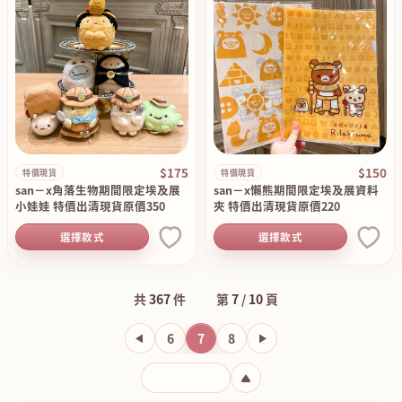
$175
$150
特價現貨
特價現貨
san－x角落生物期間限定埃及展
san－x懶熊期間限定埃及展資料
小娃娃 特價出清現貨原價350
夾 特價出清現貨原價220
選擇款式
選擇款式
共
367
件
第
7
/
10
頁
6
7
8
輸入頁碼