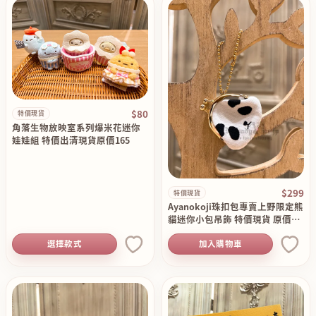
$80
特價現貨
角落生物放映室系列爆米花迷你
娃娃組 特價出清現貨原價165
$299
特價現貨
Ayanokoji珠扣包專賣上野限定熊
貓迷你小包吊飾 特價現貨 原價35
0
選擇款式
加入購物車