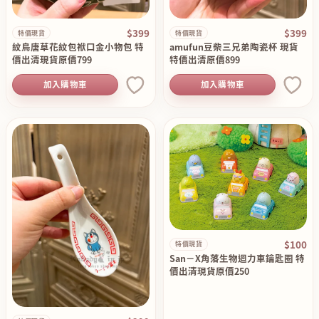
$399
$399
特價現貨
特價現貨
紋鳥唐草花紋包袱口金小物包 特
amufun豆柴三兄弟陶瓷杯 現貨
價出清現貨原價799
特價出清原價899
加入購物車
加入購物車
$100
特價現貨
San－X角落生物迴力車鑰匙圈 特
價出清現貨原價250