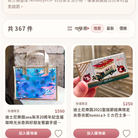
柔細節。
共 367 件
篩選
推薦
最新
價格
$250
特價現貨
迪士尼樂園2021聖誕節經典限定
$590
特價現貨
米奇米妮tomicaトミカ巴士多美
迪士尼樂園sea海洋20周年紀念璀
小車車 現貨特價出清原價450
璨時光米奇與好朋友餐廳手提袋
特價現貨 原價950
加入購物車
加入購物車