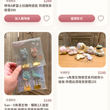
$299
特價現貨
哆啦A夢富士拉麵陶瓷匙 特價現貨
原價399
加入購物車
選擇款式
$100
特價現貨
san－x角落生物夜空系列迷你小
娃娃 特價出清現貨原價235
$100
特價現貨
San－X角落生物、懶熊2入造型
文件夾組 特價出清現貨原價199