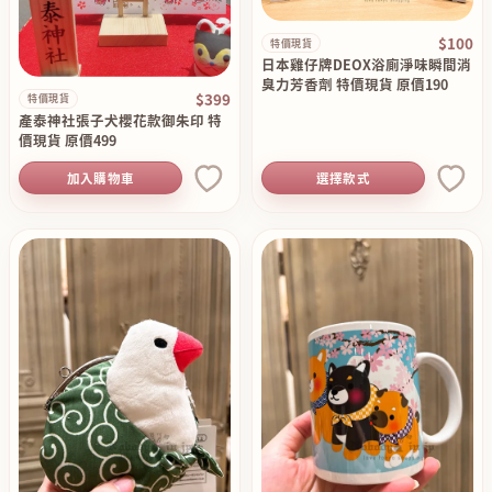
$100
特價現貨
日本雞仔牌DEOX浴廁淨味瞬間消
臭力芳香劑 特價現貨 原價190
$399
特價現貨
產泰神社張子犬櫻花款御朱印 特
價現貨 原價499
加入購物車
選擇款式