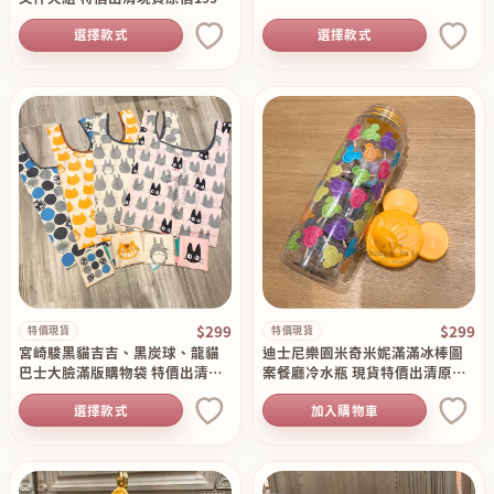
選擇款式
選擇款式
$299
$299
特價現貨
特價現貨
宮崎駿黑貓吉吉、黑炭球、龍貓
迪士尼樂園米奇米妮滿滿冰棒圖
巴士大臉滿版購物袋 特價出清現
案餐廳冷水瓶 現貨特價出清原價5
貨原價435
90
選擇款式
加入購物車