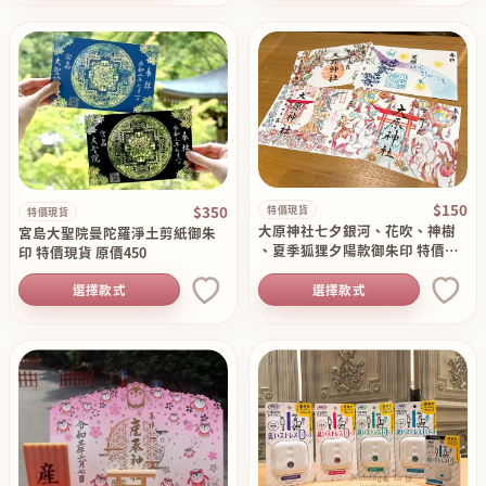
$150
$350
特價現貨
特價現貨
大原神社七夕銀河、花吹、神樹
宮島大聖院曼陀羅淨土剪紙御朱
、夏季狐狸夕陽款御朱印 特價現
印 特價現貨 原價450
貨 原價250
選擇款式
選擇款式