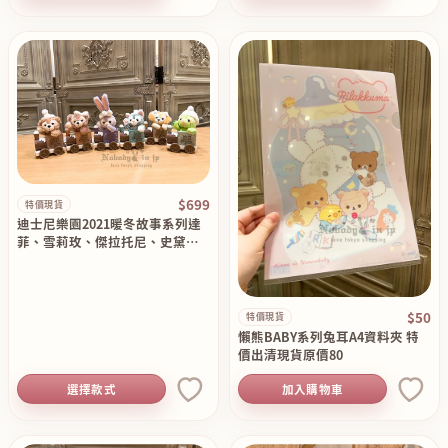
$699
特價現貨
迪士尼樂園2021暖冬故事系列達
菲、雪莉玫、傑拉托尼、史黛拉
、Cookie Ann、奧樂米拉小火車
吊飾 特價現貨 原價7……
$50
特價現貨
懶熊BABY系列兔耳A4資料夾 特
價出清現貨原價80
選擇款式
加入購物車