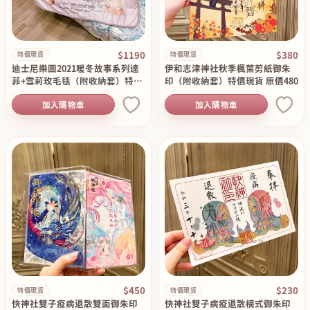
$1190
$380
特價現貨
特價現貨
迪士尼樂園2021暖冬故事系列達
伊和志津神社秋季楓葉剪紙御朱
菲+雪莉玫毛毯（附收納套）特價
印（附收納套）特價現貨 原價480
現貨 原價1990
加入購物車
加入購物車
$450
$230
特價現貨
特價現貨
快神社雙子疫病退散雙面御朱印
快神社雙子病疫退散橫式御朱印