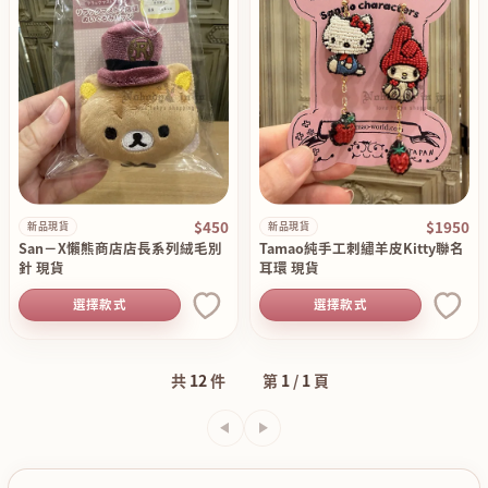
$450
$1950
新品現貨
新品現貨
San－X懶熊商店店長系列絨毛別
Tamao純手工刺繡羊皮Kitty聯名
針 現貨
耳環 現貨
選擇款式
選擇款式
共
12
件
第
1
/
1
頁
上一頁
下一頁