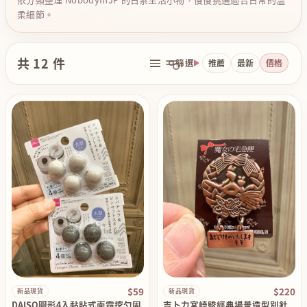
柔細節。
共 12 件
篩選
推薦
最新
價格
$59
$220
新品現貨
新品現貨
DAISO圓形4入黏貼式面霜挖勺固
吉卜力宮崎駿經典場景造型別針