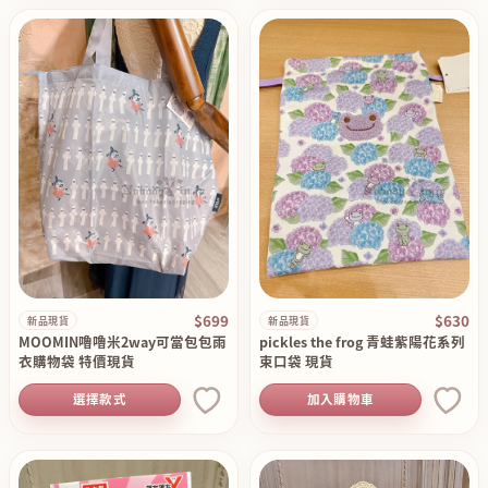
$699
$630
新品現貨
新品現貨
MOOMIN嚕嚕米2way可當包包雨
pickles the frog 青蛙紫陽花系列
衣購物袋 特價現貨
束口袋 現貨
選擇款式
加入購物車