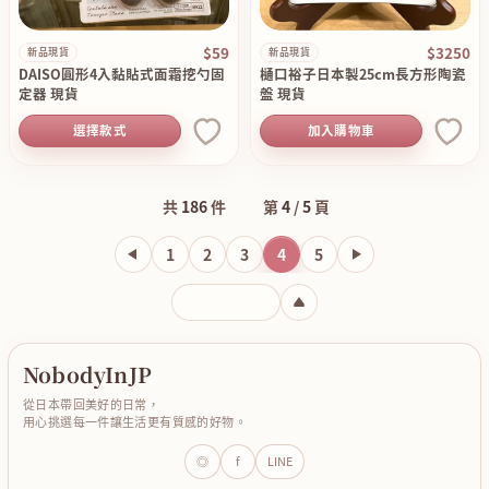
$59
$3250
新品現貨
新品現貨
DAISO圓形4入黏貼式面霜挖勺固
樋口裕子日本製25cm長方形陶瓷
定器 現貨
盤 現貨
選擇款式
加入購物車
共
186
件
第
4
/
5
頁
1
2
3
4
5
輸入頁碼
NobodyInJP
從日本帶回美好的日常，
用心挑選每一件讓生活更有質感的好物。
◎
f
LINE