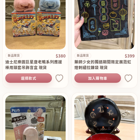
$380
$399
新品現貨
新品現貨
迪士尼樂園巨星唐老鴨系列應援
藥師少女的獨語期間限定展霓虹
棒用頭套吊飾盲盒 現貨
燈刺繡拉錬袋 現貨
選擇款式
加入購物車