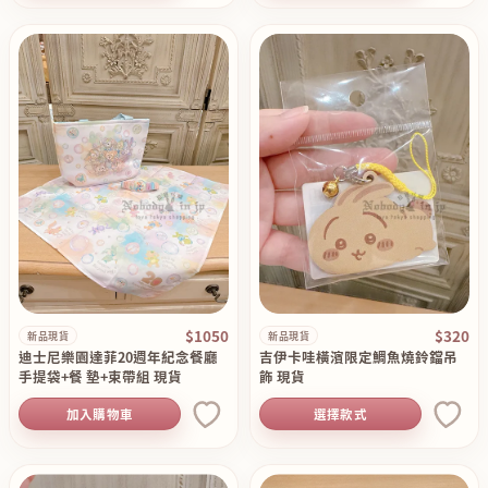
$1050
$320
新品現貨
新品現貨
迪士尼樂園達菲20週年紀念餐廳
吉伊卡哇橫濱限定鯛魚燒鈴鐺吊
手提袋+餐 墊+束帶組 現貨
飾 現貨
加入購物車
選擇款式