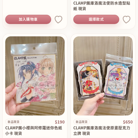
CLAMP展庫洛魔法使防水造型貼
紙 現貨
加入購物車
選擇款式
$190
$650
新品現貨
新品現貨
CLAMP展小櫻與阿修羅迷你色紙
CLAMP展庫洛魔法使原畫壓克力
小卡 現貨
立牌 現貨