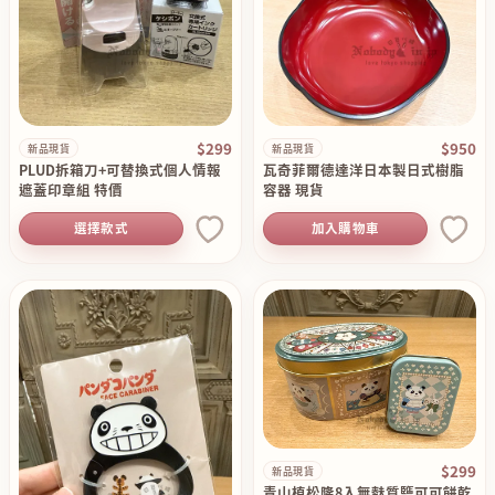
$299
$950
新品現貨
新品現貨
PLUD拆箱刀+可替換式個人情報
瓦奇菲爾德達洋日本製日式樹脂
遮蓋印章組 特價
容器 現貨
選擇款式
加入購物車
$299
新品現貨
青山植松隆8入無麩質鹽可可餅乾