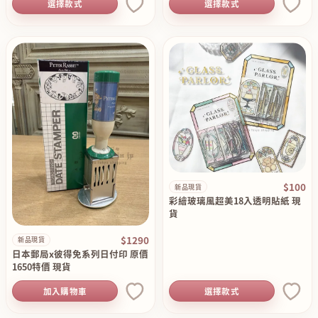
選擇款式
選擇款式
$100
新品現貨
彩繪玻璃風超美18入透明貼紙 現
貨
$1290
新品現貨
日本郵局x彼得免系列日付印 原價
1650特價 現貨
加入購物車
選擇款式