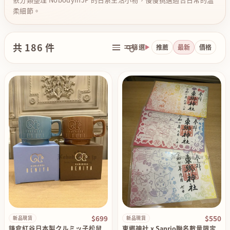
柔細節。
共 186 件
篩選
推薦
最新
價格
$699
$550
新品現貨
新品現貨
鎌倉紅谷日本製クルミッ子松鼠
東鄉神社 x Sanrio聯名數量限定