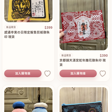
$399
新品現貨
感通寺寅の日限定販售剪紙御朱
印 現貨
$390
新品現貨
京都錦天滿宮蛇年雕花御朱印 現
貨
加入購物車
加入購物車