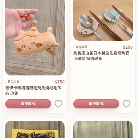
$250
新品現貨
北長尾山雀日本製波佐見燒陶瓷
小碟架 特價現貨
$750
新品現貨
吉伊卡哇橫濱限定鯛魚燒絨毛吊
飾 現貨
選擇款式
選擇款式