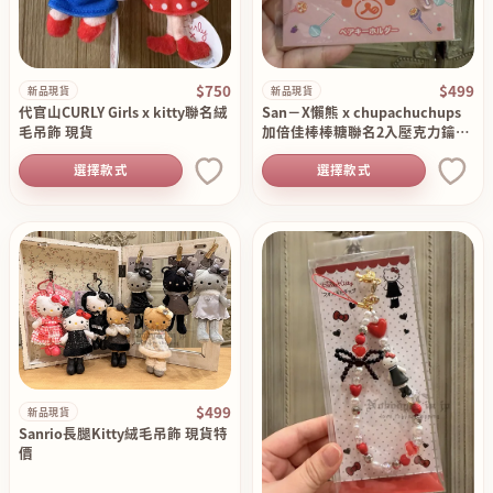
$750
$499
新品現貨
新品現貨
代官山CURLY Girls x kitty聯名絨
San－X懶熊 x chupachuchups
毛吊飾 現貨
加倍佳棒棒糖聯名2入壓克力鑰匙
圈組 現貨
選擇款式
選擇款式
$499
新品現貨
Sanrio長腿Kitty絨毛吊飾 現貨特
價