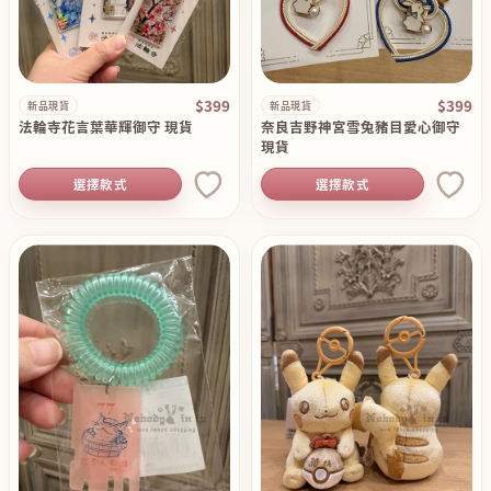
$399
$399
新品現貨
新品現貨
法輪寺花言葉華輝御守 現貨
奈良吉野神宮雪兔豬目愛心御守
現貨
選擇款式
選擇款式