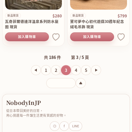
$280
$799
新品現貨
新品現貨
瓦奇菲爾德達洋溫泉系列防水髮
寶可夢中心初代遊戲30週年紀念
圈 現貨
絨毛吊飾 現貨
加入購物車
加入購物車
共
186
件
第
3
/
5
頁
1
2
3
4
5
輸入頁碼
NobodyInJP
從日本帶回美好的日常，
用心挑選每一件讓生活更有質感的好物。
◎
f
LINE