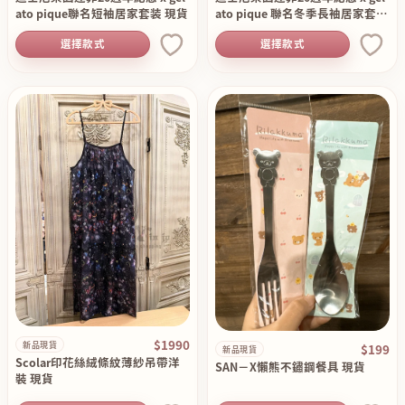
ato pique聯名短袖居家套装 現貨
ato pique 聯名冬季長袖居家套裝
組 現貨
選擇款式
選擇款式
$1990
新品現貨
$199
新品現貨
Scolar印花絲絨條紋薄紗吊帶洋
SAN－X懶熊不鏽鋼餐具 現貨
裝 現貨