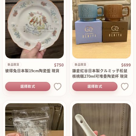
$750
$699
新品現貨
新品現貨
彼得兔日本製19cm陶瓷盤 現貨
鎌倉紅谷日本製クルミッ子松鼠
核桃糕270ml可堆疊陶瓷杯 現貨
選擇款式
選擇款式