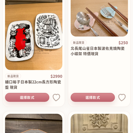
$250
新品現貨
北長尾山雀日本製波佐見燒陶瓷
小碟架 特價現貨
$2990
新品現貨
樋口裕子日本製22cm長方形陶瓷
盤 現貨
選擇款式
選擇款式