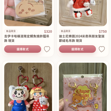
$320
$750
新品現貨
新品現貨
吉伊卡哇橫濱限定鯛魚燒鈴鐺吊
迪士尼樂園2024米奇與朋友聖誕
飾 現貨
節絨毛吊飾 現貨
選擇款式
選擇款式