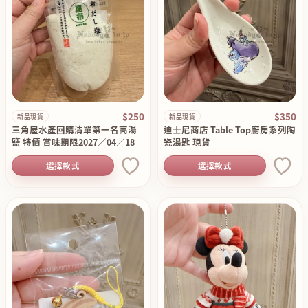
$250
$350
新品現貨
新品現貨
三角屋水產回購清單第一名高湯
迪士尼商店 Table Top廚房系列陶
鹽 特價 賞味期限2027／04／18
瓷湯匙 現貨
選擇款式
選擇款式