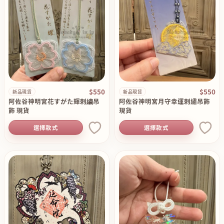
$550
$550
新品現貨
新品現貨
阿佐谷神明宮花すがた輝刺繍吊
阿佐谷神明宮月守幸運刺繡吊飾
飾 現貨
現貨
選擇款式
選擇款式