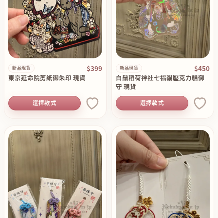
$399
$450
新品現貨
新品現貨
東京延命院剪紙御朱印 現貨
白鬚稻荷神社七福貓壓克力貓御
守 現貨
選擇款式
選擇款式