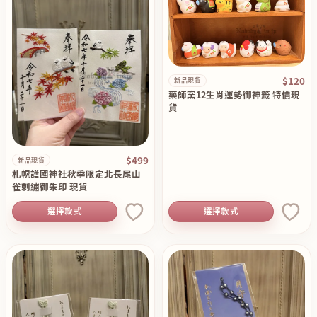
$120
新品現貨
藥師窯12生肖運勢御神籤 特價現
貨
$499
新品現貨
札幌護國神社秋季限定北長尾山
雀刺繡御朱印 現貨
選擇款式
選擇款式