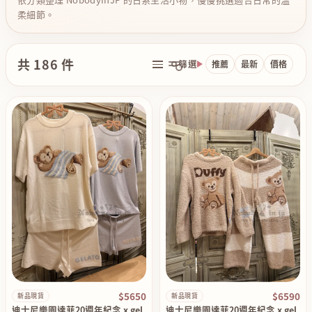
柔細節。
共 186 件
篩選
推薦
最新
價格
$5650
$6590
新品現貨
新品現貨
迪士尼樂園達菲20週年紀念 x gel
迪士尼樂園達菲20週年紀念 x gel