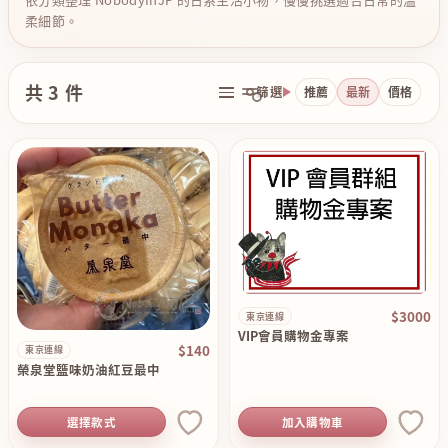
柔細節。
共 3 件
篩選
推薦
最新
價格
$3000
東京連線
VIP會員購物金專案
$140
東京連線
榮泉堂鹽味奶油紅豆最中
選擇款式
加入購物車