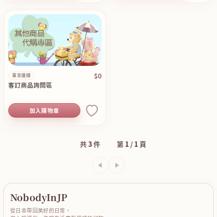
$0
東京連線
客訂商品詢問區
加入購物車
共
3
件
第
1
/
1
頁
上一頁
下一頁
NobodyInJP
從日本帶回美好的日常，