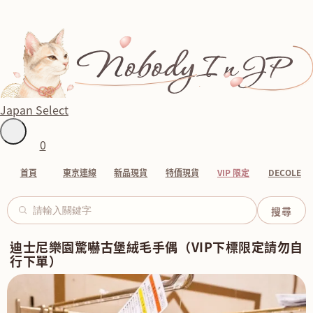
Japan Select
0
首頁
東京連線
新品現貨
特價現貨
VIP 限定
DECOLE
迪士尼樂園驚嚇古堡絨毛手偶（VIP下標限定請勿自
行下單）