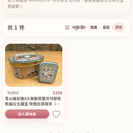
柔細節。
共 1 件
篩選
推薦
最新
價格
$299
新品現貨
青山植松隆8入無麩質鹽可可餅乾
熊貓公主鐵盒 特價出清現貨（僅
空盒）
加入購物車