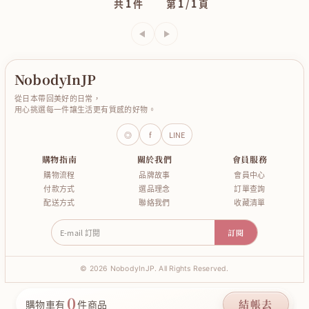
共
1
件
第
1
/
1
頁
上一頁
下一頁
NobodyInJP
從日本帶回美好的日常，
用心挑選每一件讓生活更有質感的好物。
◎
f
LINE
購物指南
關於我們
會員服務
購物流程
品牌故事
會員中心
付款方式
選品理念
訂單查詢
配送方式
聯絡我們
收藏清單
E-mail 訂閱
訂閱
© 2026 NobodyInJP. All Rights Reserved.
0
結帳去
購物車有
件商品