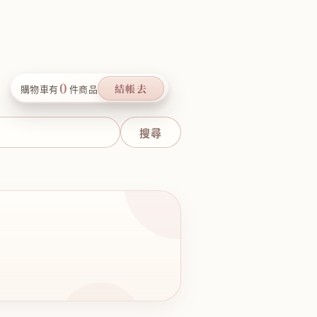
0
結帳去
購物車有
件商品