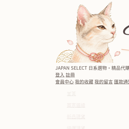
JAPAN SELECT
日系選物・精品代
登入
註冊
會員中心
我的收藏
我的留言
匯款通
首頁
東京連線
新品現貨
特價現貨