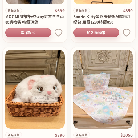
$699
$850
新品現貨
新品現貨
MOOMIN嚕嚕米2way可當包包雨
Sanrio Kitty黑銀天使系列閃亮手
衣購物袋 特價現貨
提包 原價1299特價850
選擇款式
加入購物車
$890
$1050
新品現貨
新品現貨