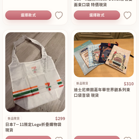
面束口袋 特價現貨
選擇款式
選擇款式
$310
新品現貨
迪士尼樂園嘉年華世界觀系列束
口袋盲袋 現貨
$299
新品現貨
日本7－11限定Logo折疊購物袋
現貨