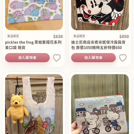
$630
$650
新品現貨
新品現貨
pickles the frog 青蛙紫陽花系列
迪士尼商店米奇米妮保冷肩肩背
束口袋 現貨
包 原價1050限時五折特價650
加入購物車
加入購物車