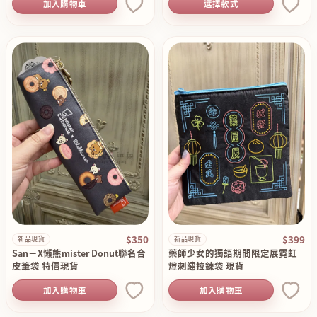
加入購物車
選擇款式
$350
$399
新品現貨
新品現貨
San－X懶熊mister Donut聯名合
藥師少女的獨語期間限定展霓虹
皮筆袋 特價現貨
燈刺繡拉錬袋 現貨
加入購物車
加入購物車