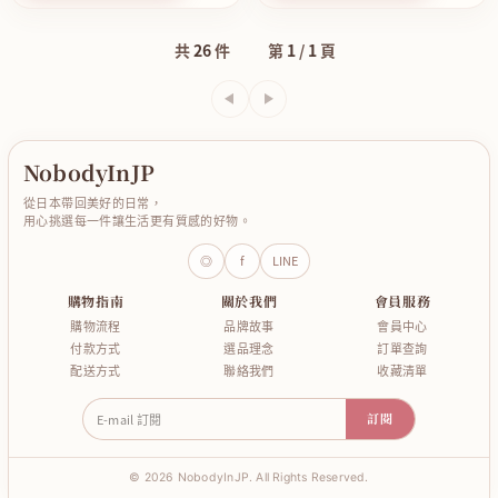
共
26
件
第
1
/
1
頁
上一頁
下一頁
NobodyInJP
從日本帶回美好的日常，
用心挑選每一件讓生活更有質感的好物。
◎
f
LINE
購物指南
關於我們
會員服務
購物流程
品牌故事
會員中心
付款方式
選品理念
訂單查詢
配送方式
聯絡我們
收藏清單
E-mail 訂閱
訂閱
© 2026 NobodyInJP. All Rights Reserved.