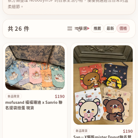
柔細節。
共 26 件
篩選
推薦
最新
價格
$190
新品現貨
mofusand 福福珊迪 x Sanrio 聯
名提袋扭蛋 現貨
$190
新品現貨
San－X懶熊mister Donut聯名雙