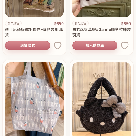
$650
$650
新品現貨
新品現貨
迪士尼通販絨毛掛包+購物袋組 現
白老虎與草蝦x Sanrio聯名拉錬袋
貨
現貨
選擇款式
加入購物車