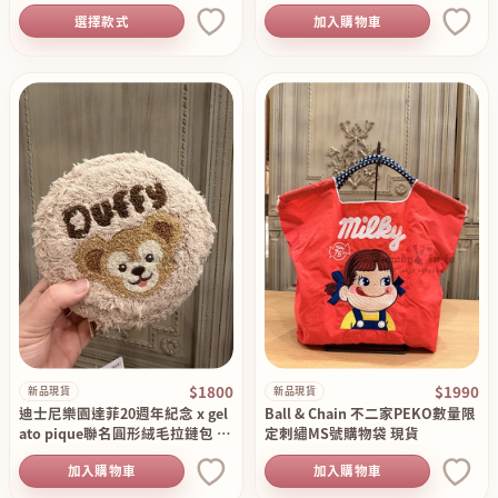
選擇款式
加入購物車
$1800
$1990
新品現貨
新品現貨
迪士尼樂園達菲20週年紀念 x gel
Ball & Chain 不二家PEKO數量限
ato pique聯名圓形絨毛拉鏈包 現
定刺繡MS號購物袋 現貨
貨
加入購物車
加入購物車