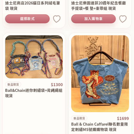
迪士尼商店2026貓日系列絨毛筆
迪士尼樂園達菲20週年紀念餐廳
袋 現貨
手提袋+餐 墊+束帶組 現貨
選擇款式
加入購物車
$1300
新品現貨
Ball&Chain迷你刺繡袋+背縄繩組
現貨
$1699
新品現貨
Ball & Chain Caffarel聯名數量限
定刺繡MS號購購物袋 現貨