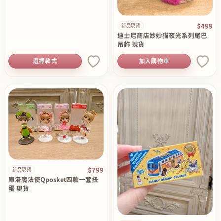
$499
新品現貨
迪士尼商店妙妙猫夜光系列尾巴
吊飾 現貨
選擇款式
加入購物車
$799
新品現貨
庫洛魔法使Qposket四款一套扭
蛋 現貨