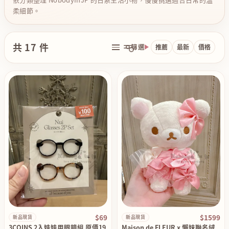
柔細節。
共 17 件
篩選
推薦
最新
價格
$69
$1599
新品現貨
新品現貨
3COINS 2入娃娃用眼鏡組 原價19
Maison de FLEUR x 懶妹聯名絨