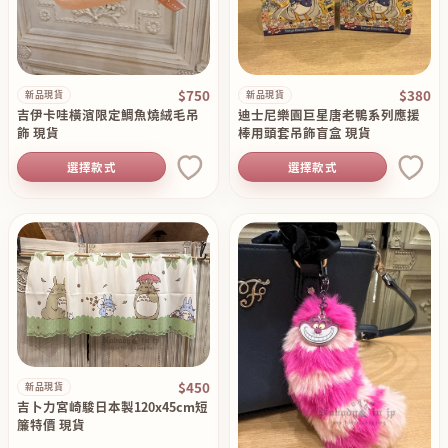
$750
$380
新品現貨
新品現貨
吉伊卡哇橫濱限定鯛魚燒絨毛吊
迪士尼樂園巨星唐老鴨系列應援
飾 現貨
棒用頭套吊飾盲盒 現貨
選擇款式
選擇款式
$450
新品現貨
吉卜力宮崎駿日本製120x45cm短
簾特價 現貨