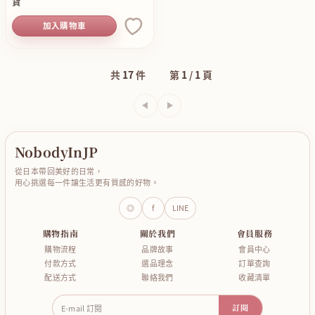
貨
加入購物車
共
17
件
第
1
/
1
頁
上一頁
下一頁
NobodyInJP
從日本帶回美好的日常，
用心挑選每一件讓生活更有質感的好物。
◎
f
LINE
購物指南
關於我們
會員服務
購物流程
品牌故事
會員中心
付款方式
選品理念
訂單查詢
配送方式
聯絡我們
收藏清單
E-mail 訂閱
訂閱