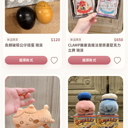
$120
$650
新品現貨
新品現貨
鳥類破殼公仔扭蛋 現貨
CLAMP展庫洛魔法使原畫壓克力
立牌 現貨
選擇款式
選擇款式