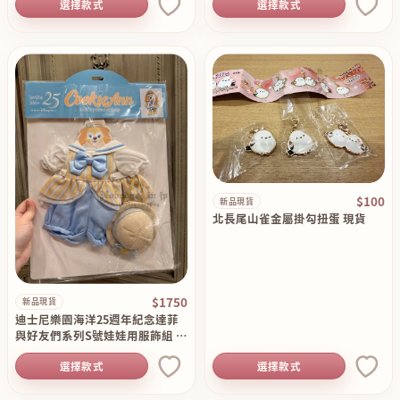
選擇款式
選擇款式
$100
新品現貨
北長尾山雀金屬掛勾扭蛋 現貨
$1750
新品現貨
迪士尼樂園海洋25週年紀念達菲
與好友們系列S號娃娃用服飾組 現
貨
選擇款式
選擇款式