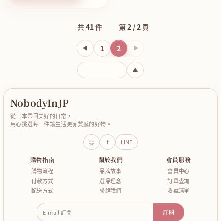
共
41
件
第
2
/
2
頁
1
2
下一頁
輸入頁碼
NobodyInJP
從日本帶回美好的日常，
用心挑選每一件讓生活更有質感的好物。
◎
f
LINE
購物指南
關於我們
會員服務
購物流程
品牌故事
會員中心
付款方式
選品理念
訂單查詢
配送方式
聯絡我們
收藏清單
E-mail 訂閱
訂閱