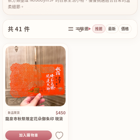
柔細節。
共 41 件
篩選
推薦
最新
價格
$450
新品現貨
龍泉寺秋祭限定花朵御朱印 現貨
加入購物車