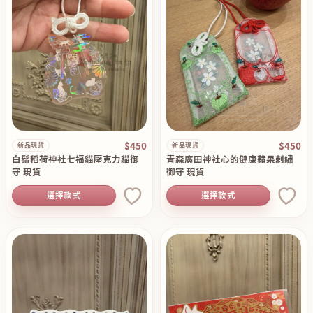
$450
$450
新品現貨
新品現貨
白鬚稻荷神社七福貓壓克力貓御
青森廣田神社心的健康蘋果刺繡
守 現貨
御守 現貨
選擇款式
選擇款式