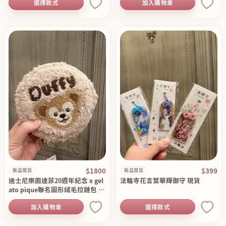
選擇款式
加入購物車
$1800
$399
新品現貨
新品現貨
迪士尼樂園達菲20週年紀念 x gel
法輪寺花言葉華輝御守 現貨
ato pique聯名圓形絨毛拉鏈包 現
貨
加入購物車
選擇款式