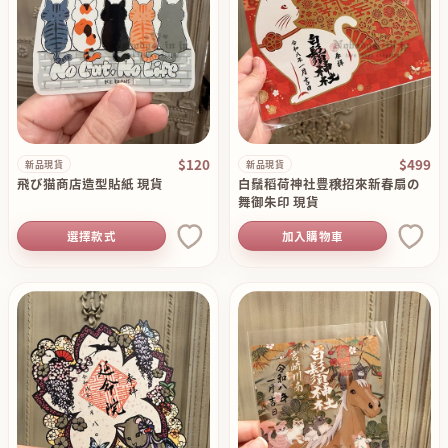
$120
$499
新品現貨
新品現貨
飛び猫商店造型貼紙 現貨
白鬚稻荷神社豊穣招來新春扇の
舞御朱印 現貨
選擇款式
加入購物車