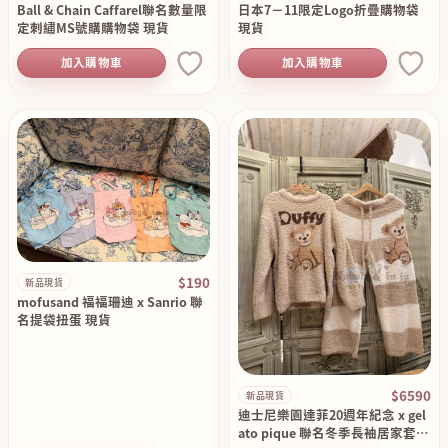
Ball & Chain Caffarel聯名數量限
日本7－11限定Logo折疊購物袋
定刺繡MS號購購物袋 現貨
現貨
加入購物車
加入購物車
$190
新品現貨
mofusand 福福珊迪 x Sanrio 聯
名提袋扭蛋 現貨
$6590
新品現貨
迪士尼樂園達菲20週年紀念 x gel
ato pique 聯名冬季長袖居家套裝