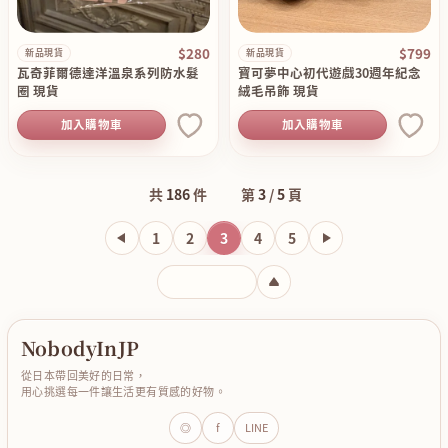
$280
$799
新品現貨
新品現貨
瓦奇菲爾德達洋溫泉系列防水髮
寶可夢中心初代遊戲30週年紀念
圈 現貨
絨毛吊飾 現貨
加入購物車
加入購物車
共
186
件
第
3
/
5
頁
1
2
3
4
5
輸入頁碼
NobodyInJP
從日本帶回美好的日常，
用心挑選每一件讓生活更有質感的好物。
◎
f
LINE