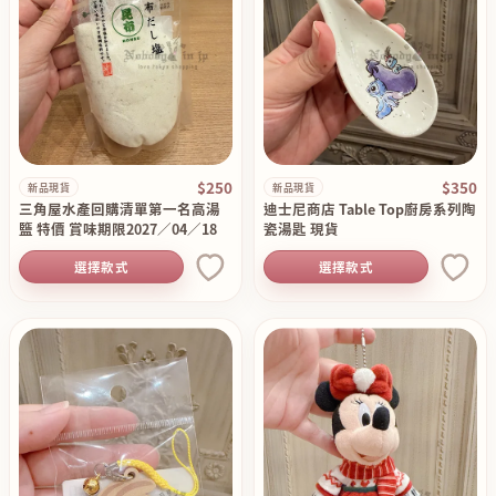
$250
$350
新品現貨
新品現貨
三角屋水產回購清單第一名高湯
迪士尼商店 Table Top廚房系列陶
鹽 特價 賞味期限2027／04／18
瓷湯匙 現貨
選擇款式
選擇款式