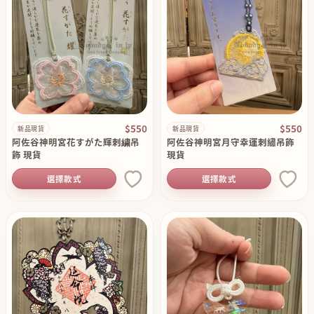
$550
$550
新品現貨
新品現貨
阿佐谷神明宮花すがた輝刺繍吊
阿佐谷神明宮月守幸運刺繡吊飾
飾 現貨
現貨
選擇款式
選擇款式