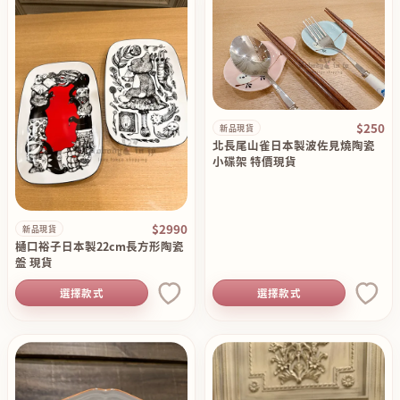
$250
新品現貨
北長尾山雀日本製波佐見燒陶瓷
小碟架 特價現貨
$2990
新品現貨
樋口裕子日本製22cm長方形陶瓷
盤 現貨
選擇款式
選擇款式