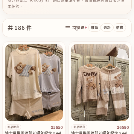
柔細節。
共 186 件
篩選
推薦
最新
價格
$5650
$6590
新品現貨
新品現貨
迪士尼樂園達菲20週年紀念 x gel
迪士尼樂園達菲20週年紀念 x gel