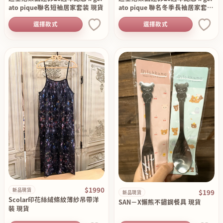
ato pique聯名短袖居家套装 現貨
ato pique 聯名冬季長袖居家套裝
組 現貨
選擇款式
選擇款式
$1990
新品現貨
$199
新品現貨
Scolar印花絲絨條紋薄紗吊帶洋
SAN－X懶熊不鏽鋼餐具 現貨
裝 現貨