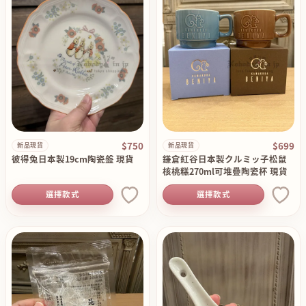
$750
$699
新品現貨
新品現貨
彼得兔日本製19cm陶瓷盤 現貨
鎌倉紅谷日本製クルミッ子松鼠
核桃糕270ml可堆疊陶瓷杯 現貨
選擇款式
選擇款式