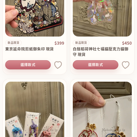
$399
$450
新品現貨
新品現貨
東京延命院剪紙御朱印 現貨
白鬚稻荷神社七福貓壓克力貓御
守 現貨
選擇款式
選擇款式