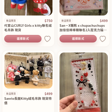
$750
$499
新品現貨
新品現貨
代官山CURLY Girls x kitty聯名絨
San－X懶熊 x chupachuchups
毛吊飾 現貨
加倍佳棒棒糖聯名2入壓克力鑰匙
圈組 現貨
選擇款式
選擇款式
$499
新品現貨
Sanrio長腿Kitty絨毛吊飾 現貨特
價