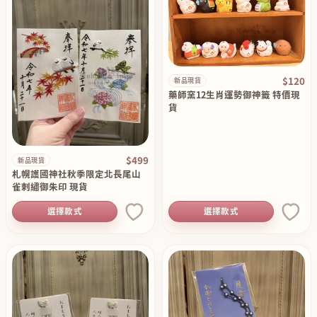
$120
新品現貨
藥師窯12生肖運勢御神籤 特價現
貨
$499
新品現貨
札幌護國神社秋季限定北長尾山
雀刺繡御朱印 現貨
選擇款式
選擇款式