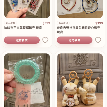
$399
$399
新品現貨
新品現貨
法輪寺花言葉華輝御守 現貨
奈良吉野神宮雪兔豬目愛心御守
現貨
選擇款式
選擇款式