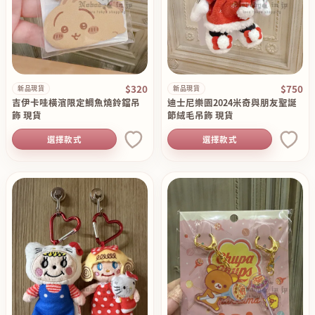
$320
$750
新品現貨
新品現貨
吉伊卡哇橫濱限定鯛魚燒鈴鐺吊
迪士尼樂園2024米奇與朋友聖誕
飾 現貨
節絨毛吊飾 現貨
選擇款式
選擇款式